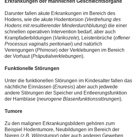
Erkrankungen der männlichen Geschlechtsorgane
Darunter fallen akute Erkrankungen im Bereich des
Hodens, wie die akute Hodentorsion (
Verdrehung des
Hodens mit resultierender Minderdurchblutung
) die einer
schnellen operativen Intervention bedarf, aber auch
Krampfaderbildungen (
Varikozele
), Leistenbrüche (
offener
Processus vaginalis peritonaei
) und natürlich
Verengungen (
Phimose
) oder Verklebungen im Bereich
der Vorhaut (
Präputialverklebungen
).
Funktionelle Störungen
Unter die funktionellen Störungen im Kindesalter fallen das
nächtliche Einnässen (
Enuresis
) aber auch jedwede
andere Störungen der Speicher und Entleerungsfunktion
der Harnblase (
neurogene Blasenfunktionsstörungen
).
Tumore
Zu den malignen Erkrankungsbildern gehören zum
Beispiel Hodentumore, Neubildungen im Bereich der
Nieren (
z.B. Wilmstumor
) oder auch anderen Geweben