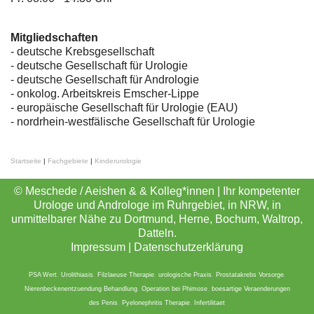
Mitgliedschaften
- deutsche Krebsgesellschaft
-
deutsche Gesellschaft für Urologie
-
deutsche Gesellschaft für Andrologie
-
onkolog. Arbeitskreis Emscher-Lippe
- europäische Gesellschaft für Urologie (EAU)
- nordrhein-westfälische Gesellschaft für Urologie
Startseite
|
Fachgebiete
|
Kinderurologie
© Meschede / Aeishen & & Kolleg*innen | Ihr kompetenter
Urologe und Androloge im Ruhrgebiet, in NRW, in
unmittelbarer Nähe zu Dortmund, Herne, Bochum, Waltrop,
Datteln.
Impressum
|
Datenschutzerklärung
PSA Wert
,
Urolithiasis
,
Filzlaeuse Therapie
,
urologische Praxis
,
Prostatakrebs Vorsorge
,
Nierenbeckenentzuendung Behandlung
,
Operation bei Phimose
,
boesartige Veraenderungen
des Penis
,
Pyelonephritis Therapie
,
Infertilitaet