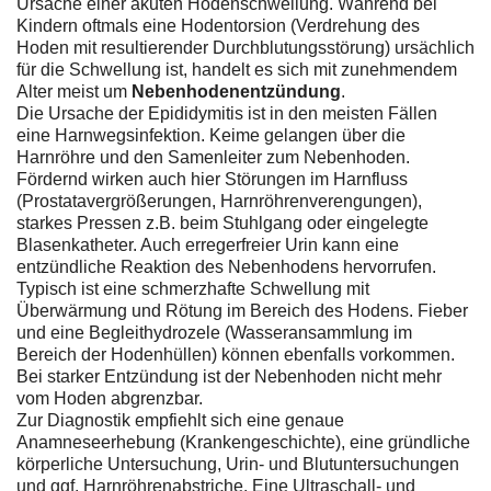
Ursache einer akuten Hodenschwellung. Während bei
Kindern oftmals eine Hodentorsion (Verdrehung des
Hoden mit resultierender Durchblutungsstörung) ursächlich
für die Schwellung ist, handelt es sich mit zunehmendem
Alter meist um
Nebenhodenentzündung
.
Die Ursache der Epididymitis ist in den meisten Fällen
eine Harnwegsinfektion. Keime gelangen über die
Harnröhre und den Samenleiter zum Nebenhoden.
Fördernd wirken auch hier Störungen im Harnfluss
(Prostatavergrößerungen, Harnröhrenverengungen),
starkes Pressen z.B. beim Stuhlgang oder eingelegte
Blasenkatheter. Auch erregerfreier Urin kann eine
entzündliche Reaktion des Nebenhodens hervorrufen.
Typisch ist eine schmerzhafte Schwellung mit
Überwärmung und Rötung im Bereich des Hodens. Fieber
und eine Begleithydrozele (Wasseransammlung im
Bereich der Hodenhüllen) können ebenfalls vorkommen.
Bei starker Entzündung ist der Nebenhoden nicht mehr
vom Hoden abgrenzbar.
Zur Diagnostik empfiehlt sich eine genaue
Anamneseerhebung (Krankengeschichte), eine gründliche
körperliche Untersuchung, Urin- und Blutuntersuchungen
und ggf. Harnröhrenabstriche. Eine Ultraschall- und