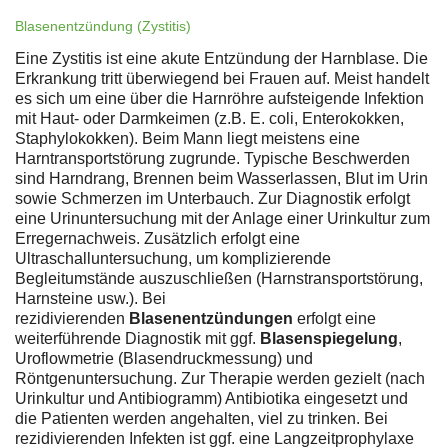
Blasenentzündung (Zystitis)
Eine Zystitis ist eine akute Entzündung der Harnblase. Die
Erkrankung tritt überwiegend bei Frauen auf. Meist handelt
es sich um eine über die Harnröhre aufsteigende Infektion
mit Haut- oder Darmkeimen (z.B. E. coli, Enterokokken,
Staphylokokken). Beim Mann liegt meistens eine
Harntransportstörung zugrunde. Typische Beschwerden
sind Harndrang, Brennen beim Wasserlassen, Blut im Urin
sowie Schmerzen im Unterbauch. Zur Diagnostik erfolgt
eine Urinuntersuchung mit der Anlage einer Urinkultur zum
Erregernachweis. Zusätzlich erfolgt eine
Ultraschalluntersuchung, um komplizierende
Begleitumstände auszuschließen (Harnstransportstörung,
Harnsteine usw.). Bei
rezidivierenden
Blasenentzündungen
erfolgt eine
weiterführende Diagnostik mit ggf.
Blasenspiegelung
,
Uroflowmetrie (Blasendruckmessung) und
Röntgenuntersuchung. Zur Therapie werden gezielt (nach
Urinkultur und Antibiogramm) Antibiotika eingesetzt und
die Patienten werden angehalten, viel zu trinken. Bei
rezidivierenden Infekten ist ggf. eine Langzeitprophylaxe