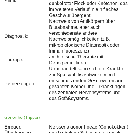
Klinik:
dunkelroter Fleck oder Knötchen, das
im weiteren Verlauf in ein flaches
Geschwür übergeht.
Nachweis von Antikörpern über
Blutabnahme, aber auch
verschiedenste andere
Diagnostik:
Nachweismöglichkeiten (z.B.
mikrobiologische Diagnostik oder
Immunfluoreszenz)
antibiotische Therapie mit
Therapie:
Depotpenicillinen.
Unbehandelt kann sich die Krankheit
zur Spätsyphilis entwickeln, mit
einschmelzenden Geschwüren am
Bemerkungen:
gesamten Körper und Erkrankungen
des zentralen Nervensystems und
des Gefäßsystems.
Gonorrhö (Tripper)
Erreger:
Neisseria gonorrhoeae (Gonokokken)
Übertragung:
durch direkten Schleimhautkontakt