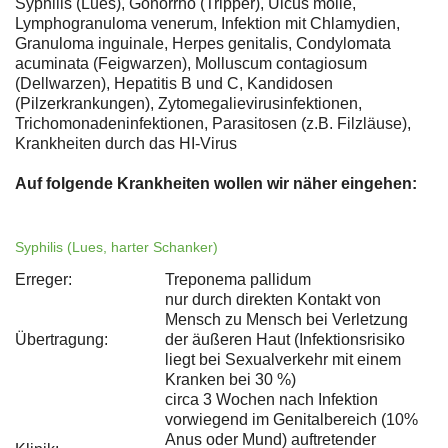
Syphilis (Lues), Gonorrhö (Tripper), Ulcus molle,
Lymphogranuloma venerum, Infektion mit Chlamydien,
Granuloma inguinale, Herpes genitalis, Condylomata
acuminata (Feigwarzen), Molluscum contagiosum
(Dellwarzen), Hepatitis B und C, Kandidosen
(Pilzerkrankungen), Zytomegalievirusinfektionen,
Trichomonadeninfektionen, Parasitosen (z.B. Filzläuse),
Krankheiten durch das HI-Virus
Auf folgende Krankheiten wollen wir näher eingehen:
Syphilis (Lues, harter Schanker)
Erreger:
Treponema pallidum
nur durch direkten Kontakt von
Mensch zu Mensch bei Verletzung
Übertragung:
der äußeren Haut (Infektionsrisiko
liegt bei Sexualverkehr mit einem
Kranken bei 30 %)
circa 3 Wochen nach Infektion
vorwiegend im Genitalbereich (10%
Anus oder Mund) auftretender