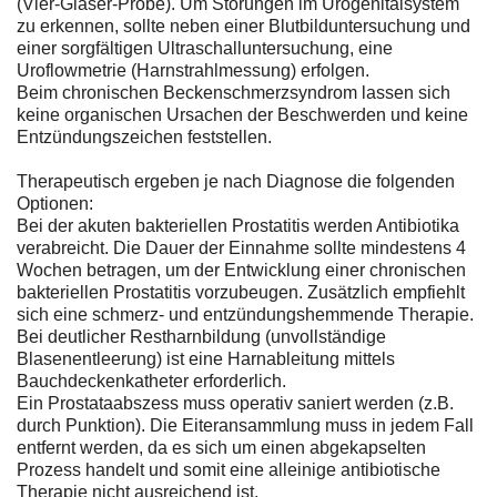
(Vier-Gläser-Probe). Um Störungen im Urogenitalsystem
zu erkennen, sollte neben einer Blutbilduntersuchung und
einer sorgfältigen Ultraschalluntersuchung, eine
Uroflowmetrie (Harnstrahlmessung) erfolgen.
Beim chronischen Beckenschmerzsyndrom lassen sich
keine organischen Ursachen der Beschwerden und keine
Entzündungszeichen feststellen.
Therapeutisch ergeben je nach Diagnose die folgenden
Optionen:
Bei der akuten bakteriellen Prostatitis werden Antibiotika
verabreicht. Die Dauer der Einnahme sollte mindestens 4
Wochen betragen, um der Entwicklung einer chronischen
bakteriellen Prostatitis vorzubeugen. Zusätzlich empfiehlt
sich eine schmerz- und entzündungshemmende Therapie.
Bei deutlicher Restharnbildung (unvollständige
Blasenentleerung) ist eine Harnableitung mittels
Bauchdeckenkatheter erforderlich.
Ein Prostataabszess muss operativ saniert werden (z.B.
durch Punktion). Die Eiteransammlung muss in jedem Fall
entfernt werden, da es sich um einen abgekapselten
Prozess handelt und somit eine alleinige antibiotische
Therapie nicht ausreichend ist.