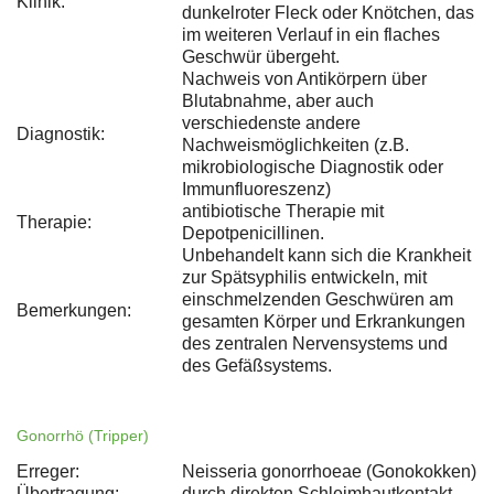
Klinik:
dunkelroter Fleck oder Knötchen, das
im weiteren Verlauf in ein flaches
Geschwür übergeht.
Nachweis von Antikörpern über
Blutabnahme, aber auch
verschiedenste andere
Diagnostik:
Nachweismöglichkeiten (z.B.
mikrobiologische Diagnostik oder
Immunfluoreszenz)
antibiotische Therapie mit
Therapie:
Depotpenicillinen.
Unbehandelt kann sich die Krankheit
zur Spätsyphilis entwickeln, mit
einschmelzenden Geschwüren am
Bemerkungen:
gesamten Körper und Erkrankungen
des zentralen Nervensystems und
des Gefäßsystems.
Gonorrhö (Tripper)
Erreger:
Neisseria gonorrhoeae (Gonokokken)
Übertragung:
durch direkten Schleimhautkontakt