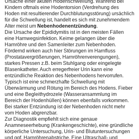
Ursache einer akuten Hodenschwellung. Während bei
Kindern oftmals eine Hodentorsion (Verdrehung des
Hoden mit resultierender Durchblutungsstörung) ursächlich
für die Schwellung ist, handelt es sich mit zunehmendem
Alter meist um
Nebenhodenentzündung
.
Die Ursache der Epididymitis ist in den meisten Fällen
eine Harnwegsinfektion. Keime gelangen über die
Harnröhre und den Samenleiter zum Nebenhoden.
Fördernd wirken auch hier Störungen im Harnfluss
(Prostatavergrößerungen, Harnröhrenverengungen),
starkes Pressen z.B. beim Stuhlgang oder eingelegte
Blasenkatheter. Auch erregerfreier Urin kann eine
entzündliche Reaktion des Nebenhodens hervorrufen.
Typisch ist eine schmerzhafte Schwellung mit
Überwärmung und Rötung im Bereich des Hodens. Fieber
und eine Begleithydrozele (Wasseransammlung im
Bereich der Hodenhüllen) können ebenfalls vorkommen.
Bei starker Entzündung ist der Nebenhoden nicht mehr
vom Hoden abgrenzbar.
Zur Diagnostik empfiehlt sich eine genaue
Anamneseerhebung (Krankengeschichte), eine gründliche
körperliche Untersuchung, Urin- und Blutuntersuchungen
und ggf. Harnröhrenabstriche. Eine Ultraschall- und