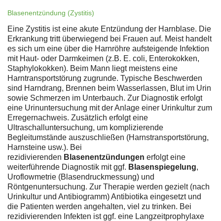
Blasenentzündung (Zystitis)
Eine Zystitis ist eine akute Entzündung der Harnblase. Die
Erkrankung tritt überwiegend bei Frauen auf. Meist handelt
es sich um eine über die Harnröhre aufsteigende Infektion
mit Haut- oder Darmkeimen (z.B. E. coli, Enterokokken,
Staphylokokken). Beim Mann liegt meistens eine
Harntransportstörung zugrunde. Typische Beschwerden
sind Harndrang, Brennen beim Wasserlassen, Blut im Urin
sowie Schmerzen im Unterbauch. Zur Diagnostik erfolgt
eine Urinuntersuchung mit der Anlage einer Urinkultur zum
Erregernachweis. Zusätzlich erfolgt eine
Ultraschalluntersuchung, um komplizierende
Begleitumstände auszuschließen (Harnstransportstörung,
Harnsteine usw.). Bei
rezidivierenden
Blasenentzündungen
erfolgt eine
weiterführende Diagnostik mit ggf.
Blasenspiegelung
,
Uroflowmetrie (Blasendruckmessung) und
Röntgenuntersuchung. Zur Therapie werden gezielt (nach
Urinkultur und Antibiogramm) Antibiotika eingesetzt und
die Patienten werden angehalten, viel zu trinken. Bei
rezidivierenden Infekten ist ggf. eine Langzeitprophylaxe