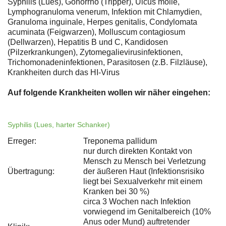
Syphilis (Lues), Gonorrhö (Tripper), Ulcus molle,
Lymphogranuloma venerum, Infektion mit Chlamydien,
Granuloma inguinale, Herpes genitalis, Condylomata
acuminata (Feigwarzen), Molluscum contagiosum
(Dellwarzen), Hepatitis B und C, Kandidosen
(Pilzerkrankungen), Zytomegalievirusinfektionen,
Trichomonadeninfektionen, Parasitosen (z.B. Filzläuse),
Krankheiten durch das HI-Virus
Auf folgende Krankheiten wollen wir näher eingehen:
Syphilis (Lues, harter Schanker)
Erreger:
Treponema pallidum
nur durch direkten Kontakt von
Mensch zu Mensch bei Verletzung
Übertragung:
der äußeren Haut (Infektionsrisiko
liegt bei Sexualverkehr mit einem
Kranken bei 30 %)
circa 3 Wochen nach Infektion
vorwiegend im Genitalbereich (10%
Anus oder Mund) auftretender