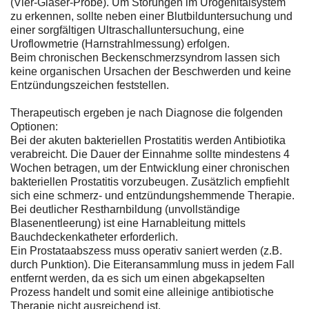
(Vier-Gläser-Probe). Um Störungen im Urogenitalsystem
zu erkennen, sollte neben einer Blutbilduntersuchung und
einer sorgfältigen Ultraschalluntersuchung, eine
Uroflowmetrie (Harnstrahlmessung) erfolgen.
Beim chronischen Beckenschmerzsyndrom lassen sich
keine organischen Ursachen der Beschwerden und keine
Entzündungszeichen feststellen.
Therapeutisch ergeben je nach Diagnose die folgenden
Optionen:
Bei der akuten bakteriellen Prostatitis werden Antibiotika
verabreicht. Die Dauer der Einnahme sollte mindestens 4
Wochen betragen, um der Entwicklung einer chronischen
bakteriellen Prostatitis vorzubeugen. Zusätzlich empfiehlt
sich eine schmerz- und entzündungshemmende Therapie.
Bei deutlicher Restharnbildung (unvollständige
Blasenentleerung) ist eine Harnableitung mittels
Bauchdeckenkatheter erforderlich.
Ein Prostataabszess muss operativ saniert werden (z.B.
durch Punktion). Die Eiteransammlung muss in jedem Fall
entfernt werden, da es sich um einen abgekapselten
Prozess handelt und somit eine alleinige antibiotische
Therapie nicht ausreichend ist.