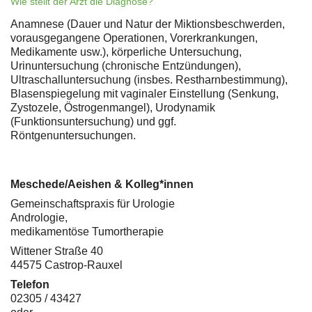
Wie stellt der Arzt die Diagnose?
Anamnese (Dauer und Natur der Miktionsbeschwerden,
vorausgegangene Operationen, Vorerkrankungen,
Medikamente usw.), körperliche Untersuchung,
Urinuntersuchung (chronische Entzündungen),
Ultraschalluntersuchung (insbes. Restharnbestimmung),
Blasenspiegelung mit vaginaler Einstellung (Senkung,
Zystozele, Östrogenmangel), Urodynamik
(Funktionsuntersuchung) und ggf.
Röntgenuntersuchungen.
Meschede/Aeishen & Kolleg*innen
Gemeinschaftspraxis für Urologie
Andrologie,
medikamentöse Tumortherapie
Wittener Straße 40
44575 Castrop-Rauxel
Telefon
02305 / 43427