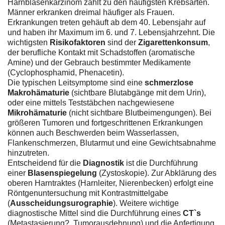
Harnblasenkarzinom zählt zu den häufigsten Krebsarten.
Männer erkranken dreimal häufiger als Frauen.
Erkrankungen treten gehäuft ab dem 40. Lebensjahr auf
und haben ihr Maximum im 6. und 7. Lebensjahrzehnt. Die
wichtigsten
Risikofaktoren
sind der
Zigarettenkonsum
,
der berufliche Kontakt mit Schadstoffen (aromatische
Amine) und der Gebrauch bestimmter Medikamente
(Cyclophosphamid, Phenacetin).
Die typischen Leitsymptome sind eine
schmerzlose
Makrohämaturie
(sichtbare Blutabgänge mit dem Urin),
oder eine mittels Teststäbchen nachgewiesene
Mikrohämaturie
(nicht sichtbare Blutbeimengungen). Bei
größeren Tumoren und fortgeschrittenen Erkrankungen
können auch Beschwerden beim Wasserlassen,
Flankenschmerzen, Blutarmut und eine Gewichtsabnahme
hinzutreten.
Entscheidend für die
Diagnostik
ist die Durchführung
einer
Blasenspiegelung
(Zystoskopie). Zur Abklärung des
oberen Harntraktes (Harnleiter, Nierenbecken) erfolgt eine
Röntgenuntersuchung mit Kontrastmittelgabe
(
Ausscheidungsurographie
). Weitere wichtige
diagnostische Mittel sind die Durchführung eines
CT`s
(Metastasierung?, Tumorausdehnung) und die Anfertigung