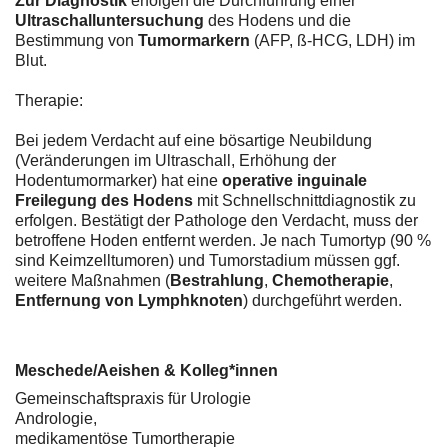
Zur Diagnostik
erfolgen die Durchführung einer
Ultraschalluntersuchung
des Hodens und die
Bestimmung von
Tumormarkern
(AFP, ß-HCG, LDH) im
Blut.
Therapie:
Bei jedem Verdacht auf eine bösartige Neubildung
(Veränderungen im Ultraschall, Erhöhung der
Hodentumormarker) hat eine
operative inguinale
Freilegung des Hodens
mit Schnellschnittdiagnostik zu
erfolgen. Bestätigt der Pathologe den Verdacht, muss der
betroffene Hoden entfernt werden. Je nach Tumortyp (90 %
sind Keimzelltumoren) und Tumorstadium müssen ggf.
weitere Maßnahmen (
Bestrahlung
,
Chemotherapie
,
Entfernung von Lymphknoten
) durchgeführt werden.
Meschede/Aeishen & Kolleg*innen
Gemeinschaftspraxis für Urologie
Andrologie,
medikamentöse Tumortherapie