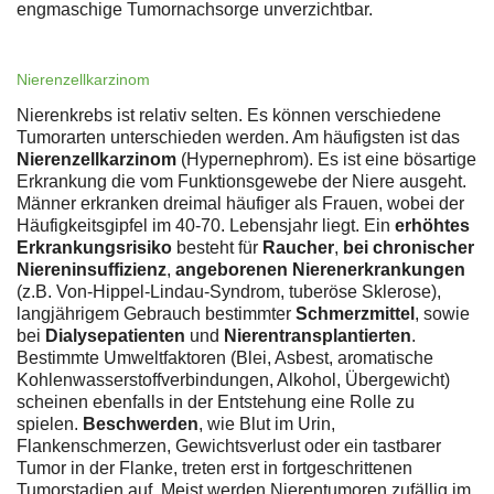
engmaschige Tumornachsorge unverzichtbar.
Nierenzellkarzinom
Nierenkrebs ist relativ selten. Es können verschiedene
Tumorarten unterschieden werden. Am häufigsten ist das
Nierenzellkarzinom
(Hypernephrom). Es ist eine bösartige
Erkrankung die vom Funktionsgewebe der Niere ausgeht.
Männer erkranken dreimal häufiger als Frauen, wobei der
Häufigkeitsgipfel im 40-70. Lebensjahr liegt. Ein
erhöhtes
Erkrankungsrisiko
besteht für
Raucher
,
bei chronischer
Niereninsuffizienz
,
angeborenen Nierenerkrankungen
(z.B. Von-Hippel-Lindau-Syndrom, tuberöse Sklerose),
langjährigem Gebrauch bestimmter
Schmerzmittel
, sowie
bei
Dialysepatienten
und
Nierentransplantierten
.
Bestimmte Umweltfaktoren (Blei, Asbest, aromatische
Kohlenwasserstoffverbindungen, Alkohol, Übergewicht)
scheinen ebenfalls in der Entstehung eine Rolle zu
spielen.
Beschwerden
, wie Blut im Urin,
Flankenschmerzen, Gewichtsverlust oder ein tastbarer
Tumor in der Flanke, treten erst in fortgeschrittenen
Tumorstadien auf. Meist werden Nierentumoren zufällig im