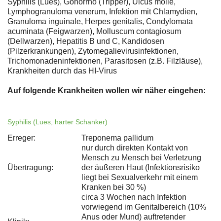
Syphilis (Lues), Gonorrhö (Tripper), Ulcus molle,
Lymphogranuloma venerum, Infektion mit Chlamydien,
Granuloma inguinale, Herpes genitalis, Condylomata
acuminata (Feigwarzen), Molluscum contagiosum
(Dellwarzen), Hepatitis B und C, Kandidosen
(Pilzerkrankungen), Zytomegalievirusinfektionen,
Trichomonadeninfektionen, Parasitosen (z.B. Filzläuse),
Krankheiten durch das HI-Virus
Auf folgende Krankheiten wollen wir näher eingehen:
Syphilis (Lues, harter Schanker)
Erreger:
Treponema pallidum
nur durch direkten Kontakt von
Mensch zu Mensch bei Verletzung
Übertragung:
der äußeren Haut (Infektionsrisiko
liegt bei Sexualverkehr mit einem
Kranken bei 30 %)
circa 3 Wochen nach Infektion
vorwiegend im Genitalbereich (10%
Anus oder Mund) auftretender