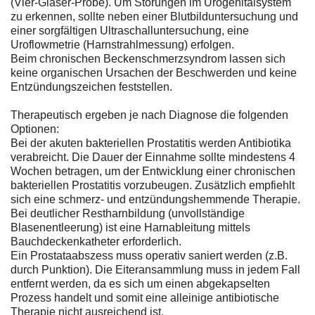
(Vier-Gläser-Probe). Um Störungen im Urogenitalsystem
zu erkennen, sollte neben einer Blutbilduntersuchung und
einer sorgfältigen Ultraschalluntersuchung, eine
Uroflowmetrie (Harnstrahlmessung) erfolgen.
Beim chronischen Beckenschmerzsyndrom lassen sich
keine organischen Ursachen der Beschwerden und keine
Entzündungszeichen feststellen.
Therapeutisch ergeben je nach Diagnose die folgenden
Optionen:
Bei der akuten bakteriellen Prostatitis werden Antibiotika
verabreicht. Die Dauer der Einnahme sollte mindestens 4
Wochen betragen, um der Entwicklung einer chronischen
bakteriellen Prostatitis vorzubeugen. Zusätzlich empfiehlt
sich eine schmerz- und entzündungshemmende Therapie.
Bei deutlicher Restharnbildung (unvollständige
Blasenentleerung) ist eine Harnableitung mittels
Bauchdeckenkatheter erforderlich.
Ein Prostataabszess muss operativ saniert werden (z.B.
durch Punktion). Die Eiteransammlung muss in jedem Fall
entfernt werden, da es sich um einen abgekapselten
Prozess handelt und somit eine alleinige antibiotische
Therapie nicht ausreichend ist.