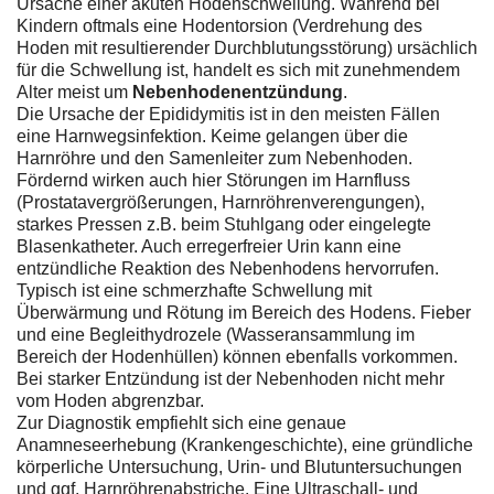
Ursache einer akuten Hodenschwellung. Während bei
Kindern oftmals eine Hodentorsion (Verdrehung des
Hoden mit resultierender Durchblutungsstörung) ursächlich
für die Schwellung ist, handelt es sich mit zunehmendem
Alter meist um
Nebenhodenentzündung
.
Die Ursache der Epididymitis ist in den meisten Fällen
eine Harnwegsinfektion. Keime gelangen über die
Harnröhre und den Samenleiter zum Nebenhoden.
Fördernd wirken auch hier Störungen im Harnfluss
(Prostatavergrößerungen, Harnröhrenverengungen),
starkes Pressen z.B. beim Stuhlgang oder eingelegte
Blasenkatheter. Auch erregerfreier Urin kann eine
entzündliche Reaktion des Nebenhodens hervorrufen.
Typisch ist eine schmerzhafte Schwellung mit
Überwärmung und Rötung im Bereich des Hodens. Fieber
und eine Begleithydrozele (Wasseransammlung im
Bereich der Hodenhüllen) können ebenfalls vorkommen.
Bei starker Entzündung ist der Nebenhoden nicht mehr
vom Hoden abgrenzbar.
Zur Diagnostik empfiehlt sich eine genaue
Anamneseerhebung (Krankengeschichte), eine gründliche
körperliche Untersuchung, Urin- und Blutuntersuchungen
und ggf. Harnröhrenabstriche. Eine Ultraschall- und