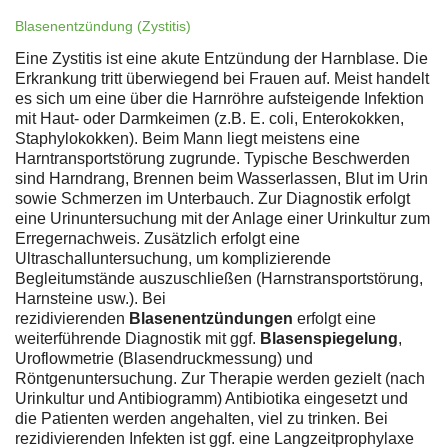
Blasenentzündung (Zystitis)
Eine Zystitis ist eine akute Entzündung der Harnblase. Die
Erkrankung tritt überwiegend bei Frauen auf. Meist handelt
es sich um eine über die Harnröhre aufsteigende Infektion
mit Haut- oder Darmkeimen (z.B. E. coli, Enterokokken,
Staphylokokken). Beim Mann liegt meistens eine
Harntransportstörung zugrunde. Typische Beschwerden
sind Harndrang, Brennen beim Wasserlassen, Blut im Urin
sowie Schmerzen im Unterbauch. Zur Diagnostik erfolgt
eine Urinuntersuchung mit der Anlage einer Urinkultur zum
Erregernachweis. Zusätzlich erfolgt eine
Ultraschalluntersuchung, um komplizierende
Begleitumstände auszuschließen (Harnstransportstörung,
Harnsteine usw.). Bei
rezidivierenden
Blasenentzündungen
erfolgt eine
weiterführende Diagnostik mit ggf.
Blasenspiegelung
,
Uroflowmetrie (Blasendruckmessung) und
Röntgenuntersuchung. Zur Therapie werden gezielt (nach
Urinkultur und Antibiogramm) Antibiotika eingesetzt und
die Patienten werden angehalten, viel zu trinken. Bei
rezidivierenden Infekten ist ggf. eine Langzeitprophylaxe