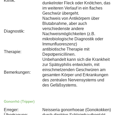
Klinik:
dunkelroter Fleck oder Knötchen, das
im weiteren Verlauf in ein flaches
Geschwür übergeht.
Nachweis von Antikörpern über
Blutabnahme, aber auch
verschiedenste andere
Diagnostik:
Nachweismöglichkeiten (z.B.
mikrobiologische Diagnostik oder
Immunfluoreszenz)
antibiotische Therapie mit
Therapie:
Depotpenicillinen.
Unbehandelt kann sich die Krankheit
zur Spätsyphilis entwickeln, mit
einschmelzenden Geschwüren am
Bemerkungen:
gesamten Körper und Erkrankungen
des zentralen Nervensystems und
des Gefäßsystems.
Gonorrhö (Tripper)
Erreger:
Neisseria gonorrhoeae (Gonokokken)
Übertragung:
durch direkten Schleimhautkontakt